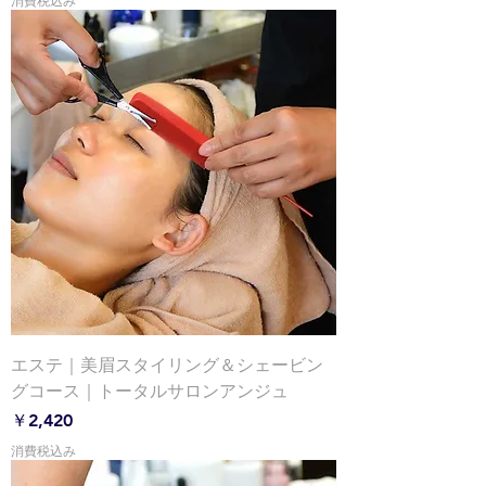
消費税込み
エステ｜美眉スタイリング＆シェービン
グコース｜トータルサロンアンジュ
価格
￥2,420
消費税込み