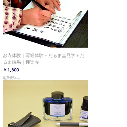
お寺体験｜写経体験＋だるま堂見学＋だ
るま絵馬｜極楽寺
価格
￥1,800
消費税込み