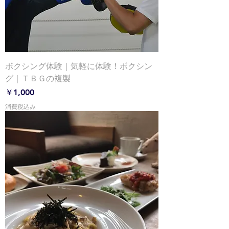
ボクシング体験｜気軽に体験！ボクシン
グ｜ＴＢＧの複製
価格
￥1,000
消費税込み