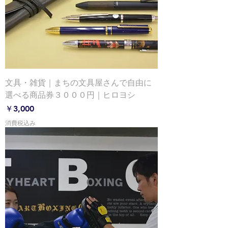
文具・雑貨｜まちの文具屋さんで自由に
選べる商品券３０００円｜ヒロヨシ
価格
￥3,000
消費税込み