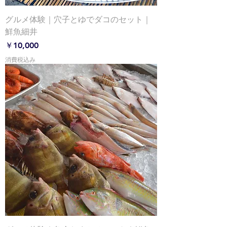
グルメ体験｜穴子とゆでダコのセット｜
鮮魚細井
価格
￥10,000
消費税込み