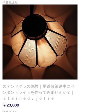
消費税込み
ステンドグラス体験｜尾道散策途中にペ
ンダントライトを作ってみませんか？｜
ｓｔａｉｎｅｄ．ｊｏｌｉｅ
価格
￥23,000