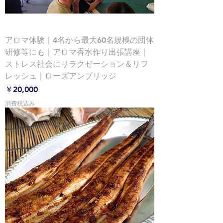
アロマ体験｜4名から最大60名規模の団体
研修等にも｜アロマ香水作り出張講座｜
ストレス社会にリラクゼーション＆リフ
レッシュ｜ローズアンブリッジ
価格
￥20,000
消費税込み