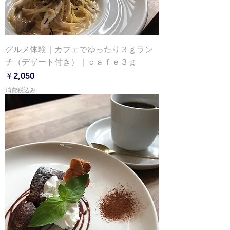
グルメ体験｜カフェでゆったり３ｇラン
チ（デザート付き）｜ｃａｆｅ３ｇ
価格
￥2,050
消費税込み