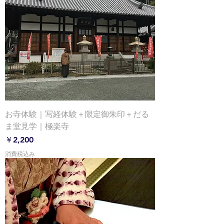
お寺体験｜写経体験＋限定御朱印＋だる
ま堂見学｜極楽寺
価格
￥2,200
消費税込み