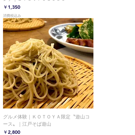
価格
￥1,350
消費税込み
グルメ体験｜ＫＯＴＯＹＡ限定〝遊山コ
ース〟｜江戸そば遊山
価格
￥2,800