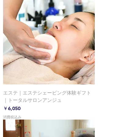
エステ｜エステシェービング体験ギフト
｜トータルサロンアンジュ
価格
￥6,050
消費税込み