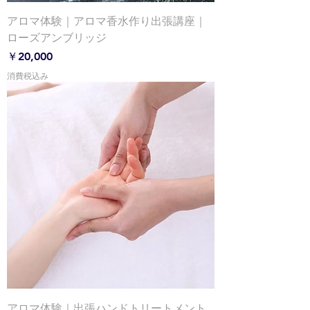
アロマ体験｜アロマ香水作り出張講座｜
ローズアンブリッジ
価格
￥20,000
消費税込み
アロマ体験｜出張ハンドトリートメント