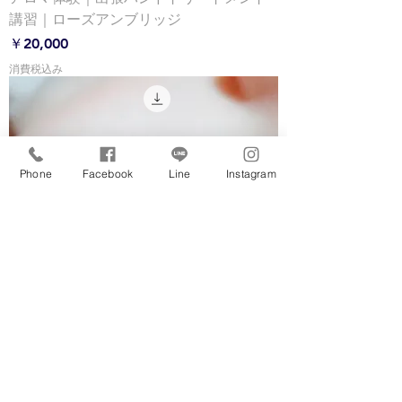
講習｜ローズアンブリッジ
価格
￥20,000
消費税込み
Phone
Facebook
Line
Instagram
マツエク｜ ボリュームラッシュ（上の
み）つけ放題｜ＨＡＴＩーＨＡＴＩ