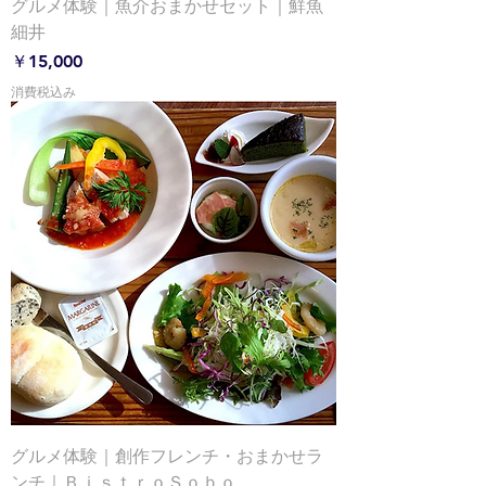
グルメ体験｜魚介おまかせセット｜鮮魚
細井
価格
￥15,000
消費税込み
グルメ体験｜創作フレンチ・おまかせラ
ンチ｜ＢｉｓｔｒｏＳｏｂｏ