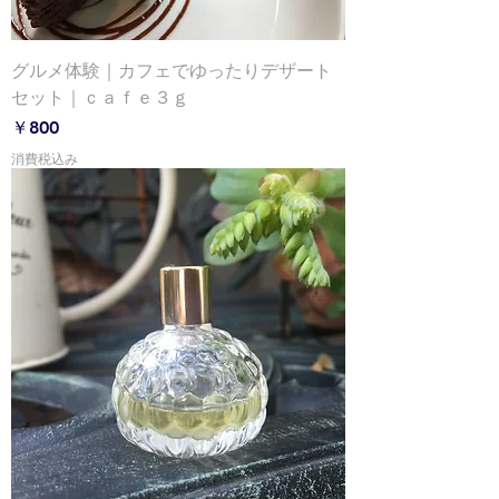
グルメ体験｜カフェでゆったりデザート
セット｜ｃａｆｅ３ｇ
価格
￥800
消費税込み