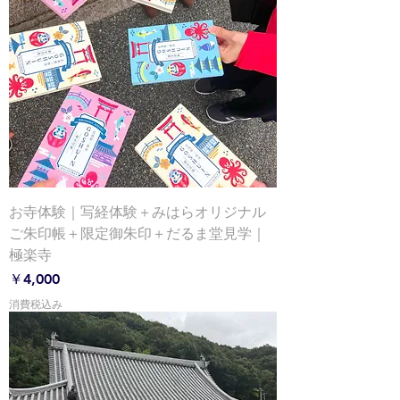
お寺体験｜写経体験＋みはらオリジナル
ご朱印帳＋限定御朱印＋だるま堂見学｜
極楽寺
価格
￥4,000
消費税込み