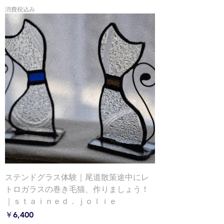
消費税込み
ステンドグラス体験｜尾道散策途中にレ
トロガラスの巻き毛猫、作りましょう！
｜ｓｔａｉｎｅｄ．ｊｏｌｉｅ
価格
￥6,400