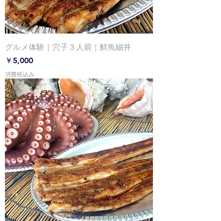
グルメ体験｜穴子３人前｜鮮魚細井
価格
￥5,000
消費税込み