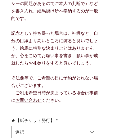
シーの問題があるのでご本人の判断で）など
を書き入れ、絵馬掛け所へ奉納するのが一般
的です。
記念として持ち帰った場合は、神棚など、自
分の目線より高いところに飾ると良いでしょ
う。絵馬に特別な決まりごとはありません
が、心をこめてお願い事を書き、願い事が成
就したらお礼参りをすると良いでしょう。
※法要等で、ご希望の日に予約がとれない場
合がございます。
ご利用希望日時が決まっている場合は事前
に
お問い合わせ
ください。
★【紙チケット発行】
*
選択