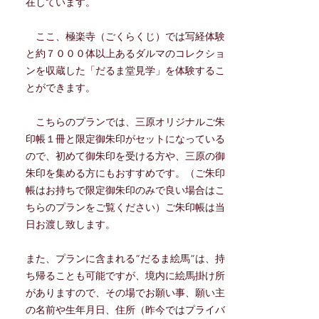
在しています。
ここ、極楽寺（ごくらくじ）では写経体験
と約７０００体以上あるダルマのコレクショ
ンを収蔵した「だるま堂見学」を体験するこ
とができます。
こちらのプランでは、三原オリジナルご朱
印帳１冊と限定御朱印がセットになっている
ので、初めて御朱印を受ける方や、三原の御
朱印を集める方にもおすすめです。（ご朱印
帳はお持ちで限定御朱印のみで良い場合はこ
ちらのプランをご覧ください）ご朱印帳は当
日お渡し致します。
また、プランに含まれる”だるま絵馬”は、持
ち帰ることも可能ですが、境内に絵馬掛け所
がありますので、その場でお願い事、願い主
の名前や生年月日、住所（昨今ではプライバ