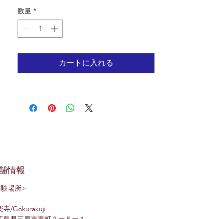
数量
*
カートに入れる
舗情報
体験場所>
寺/Gokurakuji