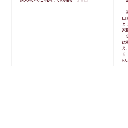
購入時からご利用までの期限：３０日
広
嘉
山
と
家
併
は
え
６
の