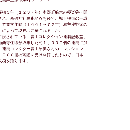
島県三原市東町３ー５ー１
禎３年（１２３７年）本郷町船木の極楽谷へ開
され、糸碕神社裏糸崎谷を経て、城下整備の一環
して寛文年間（１６６１〜７２年）城主浅野家の
臣によって現在地に移されました。
設されている「青山コレクション達磨記念堂」
極楽寺住職が収集した約１，０００個の達磨に加
、達磨コレクター青山昭美さんのコレクション
，０００個の寄贈を受け開館したもので、日本一
規模を誇ります。