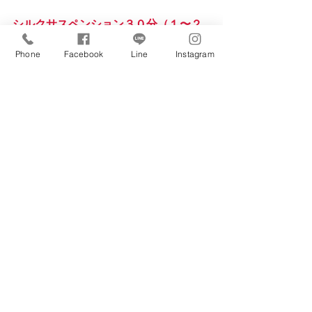
シルクサスペンション３０分（１〜２
名用）
Phone
Facebook
Line
Instagram
シルクサスペンション３０分（３〜６
名用）
どの体験も気になってしまいます❤︎ 
毛穴レスなフェイストリートメントや
ってみたい！マツエクも3種類から選べ
る！ぜひチェックしてみてくださいね
ー！
「今日の体験すごく良かった！知り合
いに紹介したい！」
「お礼を渡すためにお互いのスケジュ
ールの調整が大変」
そんな時もKOTOYAのデジタルチケッ
トなら、SNSのメッセージやショート
メッセージを使って体験の感動を共