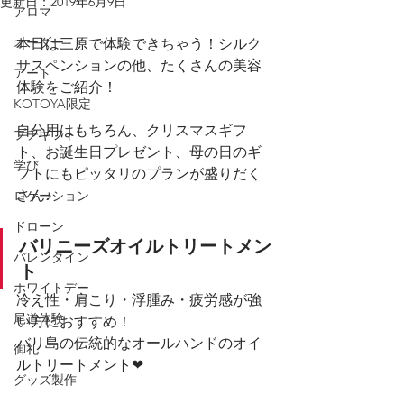
更新日：
2019年6月9日
アロマ
オーダー
本日は三原で体験できちゃう！シルク
サスペンションの他、たくさんの美容
アート
体験をご紹介！
KOTOYA限定
自分用はもちろん、クリスマスギフ
プチギフト
ト、お誕生日プレゼント、母の日のギ
学び
フトにもピッタリのプランが盛りだく
さん♪
ロケーション
ドローン
バリニーズオイルトリートメン
バレンタイン
ト
ホワイトデー
冷え性・肩こり・浮腫み・疲労感が強
尾道体験
い方におすすめ！
バリ島の伝統的なオールハンドのオイ
御礼
ルトリートメント❤︎
グッズ製作