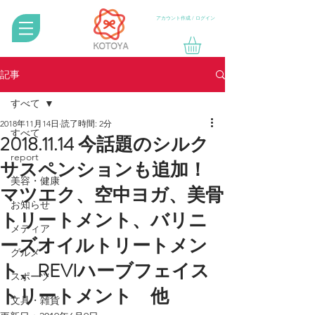
アカウント作成 / ログイン
記事
すべて
2018年11月14日
読了時間: 2分
すべて
2018.11.14 今話題のシルク
report
サスペンションも追加！
美容・健康
マツエク、空中ヨガ、美骨
お知らせ
トリートメント、バリニ
メディア
ーズオイルトリートメン
グルメ
ト、REVIハーブフェイス
スポーツ
トリートメント 他
文具・雑貨