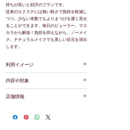
持ちが良いと好評のプランです。
従来のエクステには無い軽さで負担を軽減し
つつ、少ない本数でもよりまつげを濃く見せ
ることができます。毎日のビューラー、マス
カラから解放！負担を抑えながら、ノーメイ
ク、ナチュラルメイクでも美しい目元を演出
します。
利用イメージ
内容や対象
１．電話で予約する
２．ご来店
所要時間：約９０分(カウンセリング）
店舗情報
利用条件：女性限定
※ご来店時は、マスカラ、アイラインなしで
対象年齢：１８歳以上
お願いします。
＜店舗情報＞
購入時からご利用までの期限：９０日
開始可能時間 １０：００～２０：００
広島県三原市皆実町１丁目21-28 第2大前ビ
ル3F
※電話予約完了後のキャンセル・予約変更は