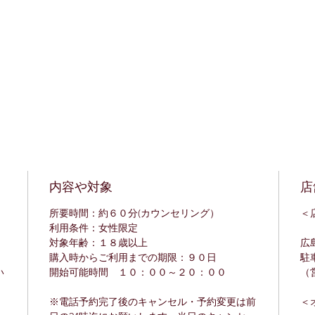
内容や対象
店
所要時間：約６０分(カウンセリング）
＜
利用条件：女性限定
対象年齢：１８歳以上
広
購入時からご利用までの期限：９０日
駐
い
開始可能時間 １０：００～２０：００
（営
※電話予約完了後のキャンセル・予約変更は前
＜