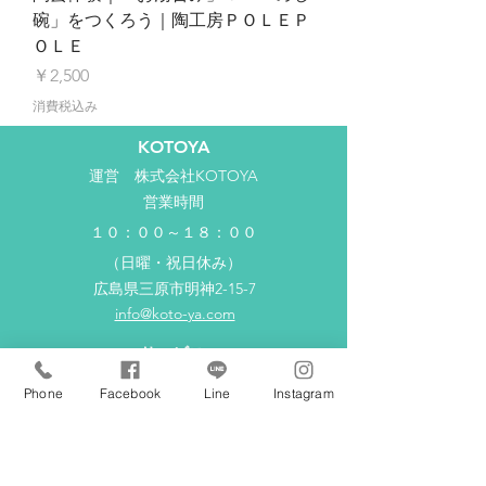
碗」をつくろう｜陶工房ＰＯＬＥＰ
ＯＬＥ
価格
￥2,500
消費税込み
KOTOYA
運営​ 株式会社KOTOYA
営業時間
１０：００～１８：００
（日曜・祝日休み）
広島県三原市明神2-15-7
info@koto-ya.com
サービス
KOTOYAとは？
Phone
Facebook
Line
Instagram
利用方法
商品一覧
新着情報