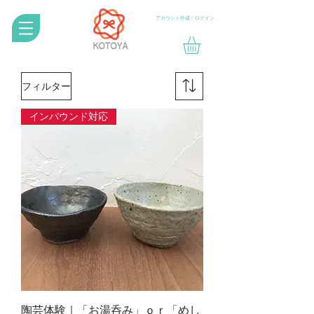
アカウント作成 / ログイン
フィルター
インバウンド対応
陶芸体験｜「お湯呑み」ｏｒ「めし