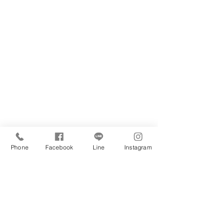
っ越しを機に子育てに専念
平成29年 子育ても一段落し、再び入野ヨガ
学院へ通いながら、自分の教室を三原に開く
Phone
Facebook
Line
Instagram