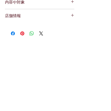
内容や対象
１）電話予約をする。
２）体験する
所要時間：75分
店舗情報
利用条件：なし
対象年齢：中学生以上
購入時からご利用までの期限：９０日
広島県三原市宮浦3丁目34-28-1-102号
※中学生以上
駐車場なし
※開始時間30分前には食事はひかえて下さい
＜講師プロフィール＞
※男性も体験可能です。
後藤陽子/YOKO GOTO
※お怪我で通院中の方、介助の必要な方、妊
婦さんはご利用できません。
平成20年 初めてヨガに出会い、自分の体の
変化に気づく
平成22年 入野ヨガ学院の院長に指導員認定
をうける 入野ヨガ学院で勉強しながら、指
導員として2クラス受け持っていました
平成25年 出産後もヨガを続けていたが、引