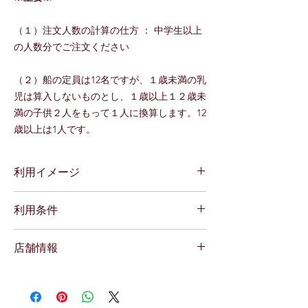
（１）注文人数の計算の仕方 ： 中学生以上
の人数分でご注文ください
（２）船の定員は12名ですが、１歳未満の乳
児は算入しないものとし、１歳以上１２歳未
満の子供２人をもって１人に換算します。12
歳以上は1人です。
利用イメージ
１．電話で予約をする
利用条件
（予約時に伝える内容）
・ご希望の乗船場所
所要時間：120分～
三原港、須波港、広島空港送迎
店舗情報
利用条件：なし
・乗船人数
購入時からご利用までの期限：９０日
・島での自由時間（1時間or2時間）
サービス提供場所
その他：
２．当日指定した場所から乗船
◆三原港
※自由時間は、１時間または2時間から選べ
３．体験開始
広島県三原市城町３丁目１−１