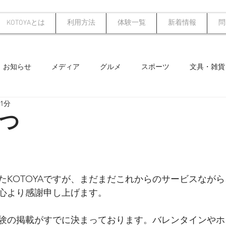
KOTOYAとは
利用方法
体験一覧
新着情報
問
お知らせ
メディア
グルメ
スポーツ
文具・雑貨
1分
YA限定
プチギフト
学び
ロケーション
ドローン
つ
御礼
グッズ製作
誕生日プレゼント
お寺体験
もの
したKOTOYAですが、まだまだこれからのサービスなが
特集
心より感謝申し上げます。
い体験の掲載がすでに決まっております。バレンタインや