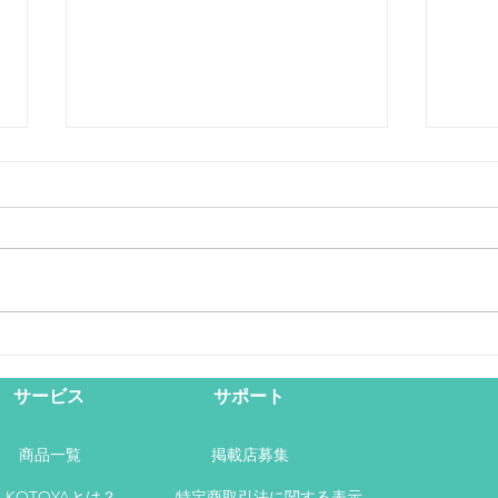
クリスマス特集！
毎年悩むクリスマスプレゼント。
今年は、ちょっと特別な「体験ギ
フト」を贈りませんか？ 美食を
あの人と 美容と健康をあの人に
ものづくり体験で想い出を 広島
ステ
県三原市・竹原市・尾道市の「体
験ギフト」からクリスマスプレゼ
（当
サービス
サポート
ントにぴったりのものを集めまし
た！
商品一覧
掲載店募集
KOTOYAとは？
特定商取引法に関する表示