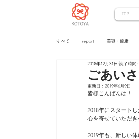
TOP
すべて
report
美容・健康
2018年12月31日
読了時間: 
オーダー
アート
KOTO
ごあいさ
更新日：
2019年6月9日
ホワイトデー
尾道体験
皆様こんばんは！
2018年にスタート
クリスマス特集
バレンタイン
心を寄せていただき
2019年も、新し