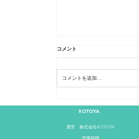
<新型コロナウィルス対応策>
コメント
加盟申込負担金＆手数料の変
更のご案内
みなさま、おはようございます
突然ですが、昨今の新型コロナウ
コメントを追加…
イルスの影響を鑑み、加盟店様の
負担軽減を目的とした手数料改定
を行います。 閑散とする町をみ
て、弊社として何か出来ることは
KOTOYA
ないかと議論を重ねてまいりまし
た結果、できることの１つとして
今回の手数料改定に至りまし
運営​ 株式会社KOTOYA
た。...
営業時間