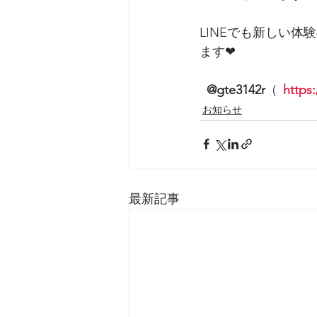
LINEでも新しい
ます❤︎
@gte3142r
  (  
https
お知らせ
最新記事