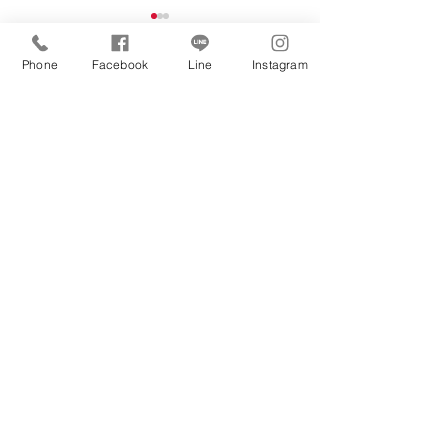
クリスマス特集！
Phone
Facebook
Line
Instagram
毎年悩むクリスマスプレゼン
コメント
ト。 今年は、ちょっと特別な
「体験ギフト」を贈りません
か？ 美食をあの人と 美容と
健康をあの人に ものづくり体
コメントを追加…
ステンドグラス
験で想い出を 広島県三原市・
う！（当日持ち
竹原市・尾道市の「体験ギフ
能）
ト」からクリスマスプレゼン
KOTOYA
トにぴったりのものを集めま
運営​ 株式会社KOTOYA
した！
営業時間
１０：００～１８：００
（日曜・祝日休み）
広島県三原市明神2-15-7
info@koto-ya.com
サービス