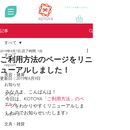
アカウント作成 / ログイン
記事
すべて
2019年4月7日
読了時間: 1分
すべて
ご利用方法のページをリニ
report
ューアルしました！
美容・健康
更新日：
2019年6月9日
お知らせ
みなさま、こんばんは！
メディア
今日は、KOTOYA
「ご利用方法」のペ
グルメ
ージ
をわかりやすくリニューアルしま
したのでお知らせいたします♪
スポーツ
文具・雑貨