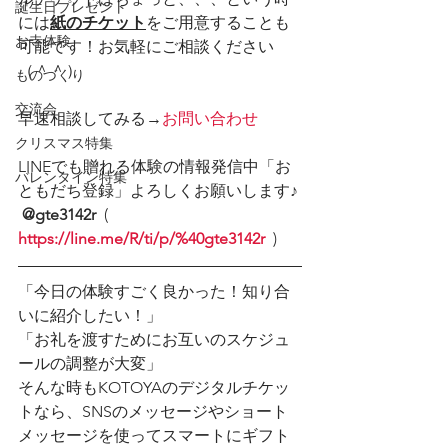
誕生日プレゼント
には
紙のチケット
をご用意することも
お寺体験
可能です！お気軽にご相談ください
（＾＾）
ものづくり
交流会
早速相談してみる→
お問い合わせ
クリスマス特集
LINEでも贈れる体験の情報発信中「お
バレンタイン特集
ともだち登録」よろしくお願いします♪
@gte3142r
  (  
https://line.me/R/ti/p/%40gte3142r
  )
「今日の体験すごく良かった！知り合
いに紹介したい！」
「お礼を渡すためにお互いのスケジュ
ールの調整が大変」
そんな時もKOTOYAのデジタルチケッ
トなら、SNSのメッセージやショート
メッセージを使ってスマートにギフト