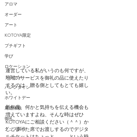
アロマ
オーダー
アート
KOTOYA限定
プチギフト
学び
ロケーション
運営している私がいうのも何ですが、
ドローン
地域のサービスを御礼の品に使えたり
するのは、贈る側としてもとても嬉し
バレンタイン
い。
ホワイトデー
新年度、何かと気持ちを伝える機会も
尾道体験
増えていますよね、そんな時はぜひ
御礼
KOTOYAにご相談ください（＾＾）か
グッズ製作
しこまった席でお渡しするのでデジタ
ルチケットはちょっと、、、という時